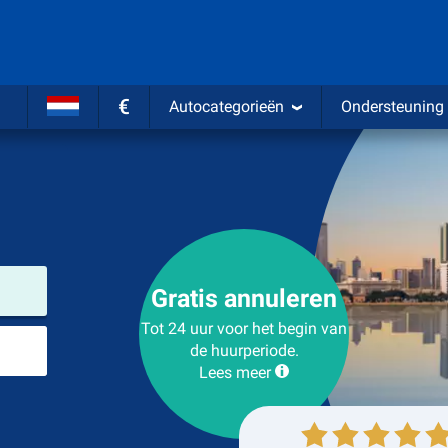
€
Autocategorieën
Ondersteuning
Verhuurlocatie
Gratis annuleren
Tot 24 uur voor het begin van
Plaats voor teruggave
de huurperiode.
Lees meer
Ophalen
Inleveren