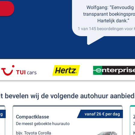
Wolfgang: “Eenvoudig
transparant boekingspro
Hartelijk dank.”
1 van 145 beoordelingen voor
t bevelen wij de volgende autohuur aanbie
ag
vanaf 26 € per dag
Compactklasse
De meest geboekte huurauto
Z
bijv. Toyota Corolla
K