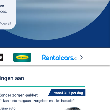
 en
ces.
 Koeweit
dingen aan
vanaf 31 € per dag
Zonder zorgen-pakket
o kan niets misgaan - zorgeloos en alles inclusief!
leine auto