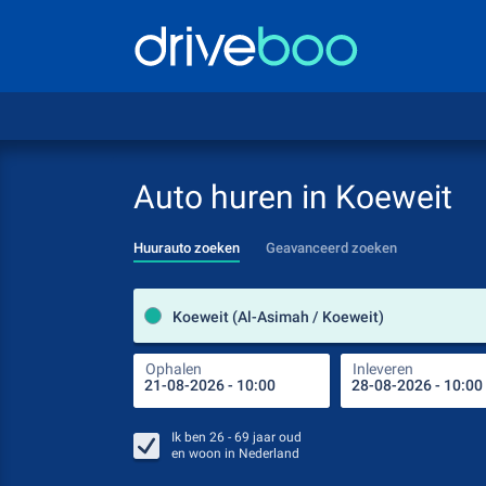
Auto huren in Koeweit
Huurauto zoeken
Geavanceerd zoeken
Koeweit (Al-Asimah / Koeweit)
Ophalen
Inleveren
Ik ben
26 - 69
jaar oud
en woon in
Nederland