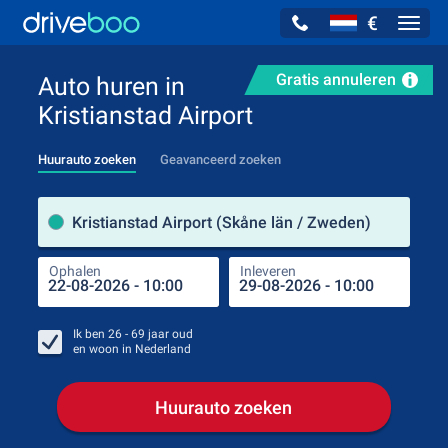
€
Navig
Gratis annuleren
Auto huren in
Kristianstad Airport
Huurauto zoeken
Geavanceerd zoeken
Verh
Kristianstad Airport (Skåne län / Zweden)
Ophalen
Inleveren
Plaa
Oph
Ik ben
26 - 69
jaar oud
en woon in
Nederland
Huurauto zoeken