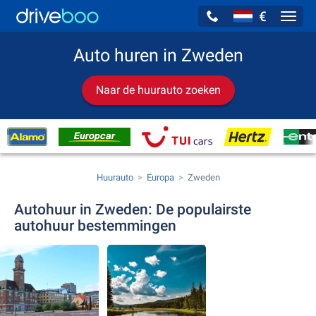
€
Navig
Auto huren in Zweden
Naar de huurauto zoeken
Huurauto
Europa
Zweden
Autohuur in Zweden: De populairste
autohuur bestemmingen