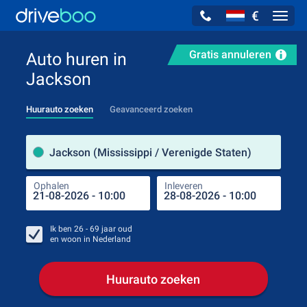
€
Navig
Gratis annuleren
Auto huren in
Jackson
Huurauto zoeken
Geavanceerd zoeken
Verh
Jackson (Mississippi / Verenigde Staten)
Ophalen
Inleveren
Plaa
Oph
Ik ben
26 - 69
jaar oud
en woon in
Nederland
Huurauto zoeken