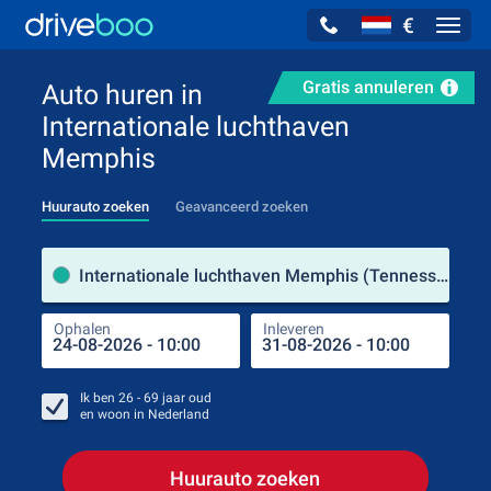
€
Navig
Gratis annuleren
Auto huren in
Internationale luchthaven
Memphis
Huurauto zoeken
Geavanceerd zoeken
Verh
Internationale luchthaven Memphis (Tennessee / Verenigde Staten)
Ophalen
Inleveren
Plaa
Oph
Ik ben
26 - 69
jaar oud
en woon in
Nederland
Huurauto zoeken