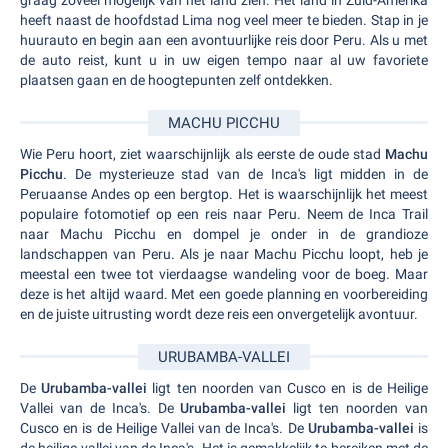
graag zoveel mogelijk van het land zien. Het land in Zuid-Amerika
heeft naast de hoofdstad Lima nog veel meer te bieden. Stap in je
huurauto en begin aan een avontuurlijke reis door Peru. Als u met
de auto reist, kunt u in uw eigen tempo naar al uw favoriete
plaatsen gaan en de hoogtepunten zelf ontdekken.
MACHU PICCHU
Wie Peru hoort, ziet waarschijnlijk als eerste de oude stad
Machu
Picchu
. De mysterieuze stad van de Inca's ligt midden in de
Peruaanse Andes op een bergtop. Het is waarschijnlijk het meest
populaire fotomotief op een reis naar Peru. Neem de Inca Trail
naar Machu Picchu en dompel je onder in de grandioze
landschappen van Peru. Als je naar Machu Picchu loopt, heb je
meestal een twee tot vierdaagse wandeling voor de boeg. Maar
deze is het altijd waard. Met een goede planning en voorbereiding
en de juiste uitrusting wordt deze reis een onvergetelijk avontuur.
URUBAMBA-VALLEI
De
Urubamba-vallei
ligt ten noorden van Cusco en is de Heilige
Vallei van de Inca's. De
Urubamba-vallei
ligt ten noorden van
Cusco en is de Heilige Vallei van de Inca's. De
Urubamba-vallei
is