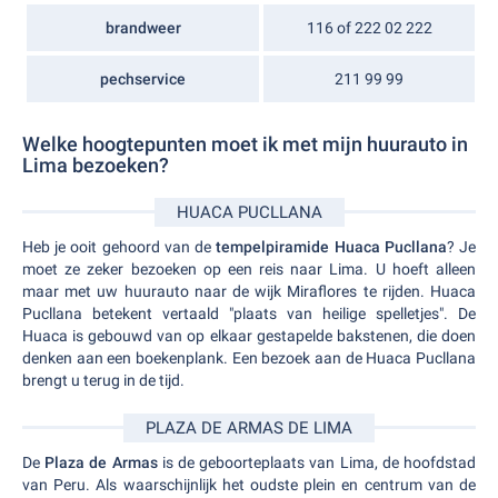
brandweer
116 of 222 02 222
pechservice
211 99 99
Welke hoogtepunten moet ik met mijn huurauto in
Lima bezoeken?
HUACA PUCLLANA
Heb je ooit gehoord van de
tempelpiramide Huaca Pucllana
? Je
moet ze zeker bezoeken op een reis naar Lima. U hoeft alleen
maar met uw huurauto naar de wijk Miraflores te rijden. Huaca
Pucllana betekent vertaald "plaats van heilige spelletjes". De
Huaca is gebouwd van op elkaar gestapelde bakstenen, die doen
denken aan een boekenplank. Een bezoek aan de Huaca Pucllana
brengt u terug in de tijd.
PLAZA DE ARMAS DE LIMA
De
Plaza de Armas
is de geboorteplaats van Lima, de hoofdstad
van Peru. Als waarschijnlijk het oudste plein en centrum van de