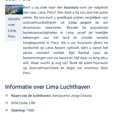
Bent u op zoek naar een
huurauto
voor uw volgende
reis naar Lima, Peru? Dan bent u bij ons aan het juiste
adres. Bij ons kunt u goedkope prijzen vergelijken van
Uitzicht
autoverhuurbedrijven uit
Lima airport
en uw
over
droomauto reserveren. Bezoek de populairste
Lima,
bezienswaardigheden in Lima, proef de heerlijke
Peru
lekkernijen van het land en ontdek verdere
hoogtepunten in Peru. Als u uw huurauto direct na
aankomst op Lima Airport ophaalt, bent u vanaf het
eerste moment mobiel. Rijd flexibel naar de
bestemmingen van uw keuze en blijf daar zo lang als u
wilt. Waar wacht je nog op? Boek de juiste huurauto
op AutoverhuurCheck en begin uw avontuur door
Peru.
Informatie over Lima Luchthaven
Naam van de luchthaven
: Aeropuerto Jorge Chávez
IATA-Code: LIM
Opening
: 1960