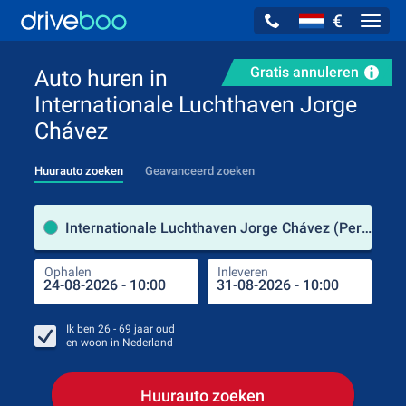
€
Navig
Gratis annuleren
Auto huren in
Internationale Luchthaven Jorge
Chávez
Huurauto zoeken
Geavanceerd zoeken
Verh
Internationale Luchthaven Jorge Chávez (Peru)
Ophalen
Inleveren
Plaa
Oph
Ik ben
26 - 69
jaar oud
en woon in
Nederland
Huurauto zoeken