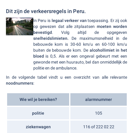
Dit zijn de verkeersregels in Peru.
In Peru is
legaal verkeer van
toepassing. Er zij ook
op gewezen dat alle zitplaatsen
moeten worden
bevestigd
. Volg altijd de opgegeven
snelheidslimieten.
De maximumsnelheid in de
bebouwde kom is 30-60 km/u en 60-100 km/u
buiten de bebouwde kom. De
alcohollimiet in het
bloed
is 0,5. Als er een ongeval gebeurt met een
gewonde met een huurauto, bel dan onmiddellijk de
politie en de ambulance.
In de volgende tabel vindt u een overzicht van alle relevante
noodnummers
:
Wie wil je bereiken?
alarmnummer
politie
105
ziekenwagen
116 of 222 02 22