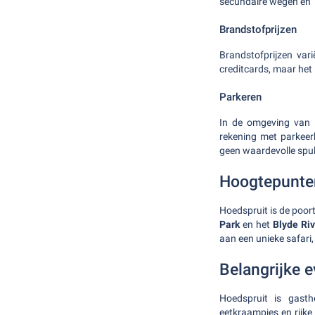
secundaire wegen en 1
Brandstofprijzen
Brandstofprijzen var
creditcards, maar het 
Parkeren
In de omgeving van H
rekening met parkeer
geen waardevolle spull
Hoogtepunte
Hoedspruit is de poo
Park
en het
Blyde Ri
aan een unieke safari,
Belangrijke 
Hoedspruit is gasth
eetkraampjes en rijke