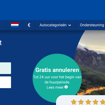
€
Autocategorieën
Ondersteuning
t
Verhuurlocatie
Gratis annuleren
Tot 24 uur voor het begin van
Plaats voor teruggave
de huurperiode.
Lees meer
Ophalen
Inleveren