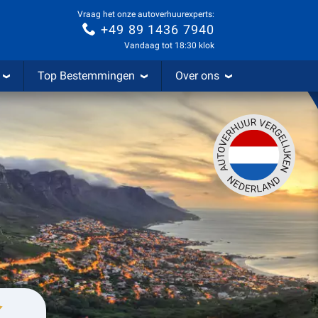
Vraag het onze autoverhuurexperts:
+49 89 1436 7940
Vandaag tot 18:30 klok
Top Bestemmingen
Over ons