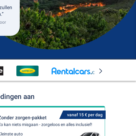
zullen
.”
oor
edingen aan
vanaf 15 € per dag
Zonder zorgen-pakket
o kan niets misgaan - zorgeloos en alles inclusief!
leinste auto