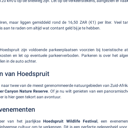
20 km/u op de snelweg zijn. Let op de verkeerstekens, aangezien er vaak
iëren, maar liggen gemiddeld rond de 16,50 ZAR (€1) per liter. Veel ta
is aan te raden om altijd wat contant geld bij je te hebben.
oedspruit zijn voldoende parkeerplaatsen voorzien bij toeristische at
kosten en let op eventuele parkeerverboden. Parkeren is over het algem
en in de auto achter.
n van Hoedspruit
rt naar twee van de meest gerenommeerde natuurgebieden van Zuid-Afrik
ver Canyon Nature Reserve
. Of je nu wilt genieten van een panoramische
 er is hier geen tekort aan avontuur.
evenementen
eer van het jaarlijkse
Hoedspruit Wildlife Festival
, een evenemen
 inheemse cultuur om te verkennen. Dit is een perfecte gelegenheid voor 