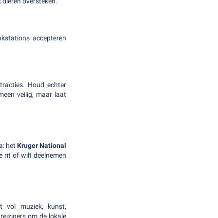
 dieren oversteken.
nkstations accepteren
tracties. Houd echter
een veilig, maar laat
a: het
Kruger National
 rit of wilt deelnemen
t vol muziek, kunst,
reizigers om de lokale