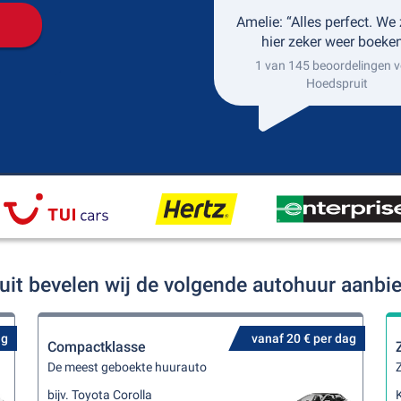
Amelie: “Alles perfect. We 
hier zeker weer boeken
1 van 145 beoordelingen v
Hoedspruit
uit bevelen wij de volgende autohuur aanbi
ag
vanaf 20 € per dag
Compactklasse
De meest geboekte huurauto
Z
bijv. Toyota Corolla
K