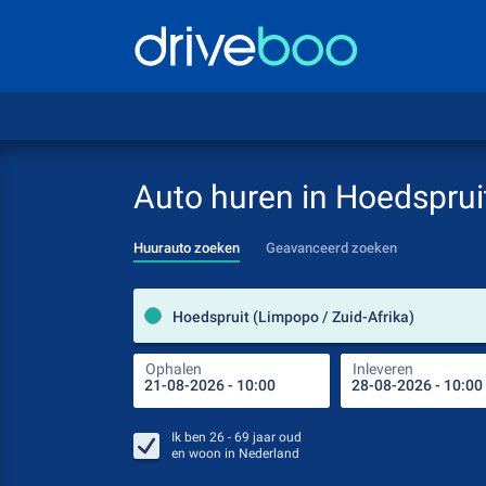
Auto huren in Hoedsprui
Huurauto zoeken
Geavanceerd zoeken
Hoedspruit (Limpopo / Zuid-Afrika)
Ophalen
Inleveren
Ik ben
26 - 69
jaar oud
en woon in
Nederland