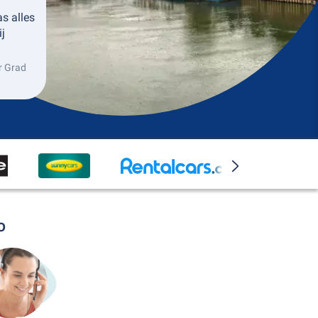
as alles
ij
r Grad
o