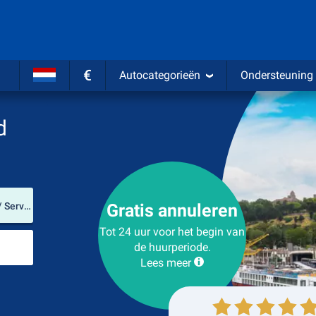
€
Autocategorieën
Ondersteuning
d
Verhuurlocatie
Belgrado Nikola Tesla Airport (Grad Beograd / Servië)
Gratis annuleren
Tot 24 uur voor het begin van
Plaats voor teruggave
de huurperiode.
Lees meer
Ophalen
Inleveren