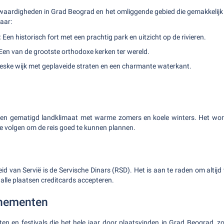
nswaardigheden in Grad Beograd en het omliggende gebied die gemakkelijk 
paar:
:
Een historisch fort met een prachtig park en uitzicht op de rivieren.
Een van de grootste orthodoxe kerken ter wereld.
eske wijk met geplaveide straten en een charmante waterkant.
een gematigd landklimaat met warme zomers en koele winters. Het wo
e volgen om de reis goed te kunnen plannen.
id van Servië is de Servische Dinars (RSD). Het is aan te raden om altijd 
alle plaatsen creditcards accepteren.
nementen
ten en festivals die het hele jaar door plaatsvinden in Grad Beograd, z