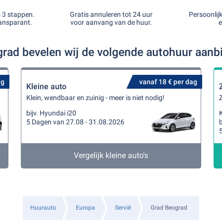
s 3 stappen.
Gratis annuleren tot 24 uur
Persoonlij
ansparant.
voor aanvang van de huur.
e
grad bevelen wij de volgende autohuur aanb
ag
vanaf 18 € per dag
Kleine auto
Klein, wendbaar en zuinig - meer is niet nodig!
Z
bijv. Hyundai i20
K
5 Dagen van 27.08 - 31.08.2026
b
Vergelijk kleine auto's
Huurauto
Europa
Servië
Grad Beograd