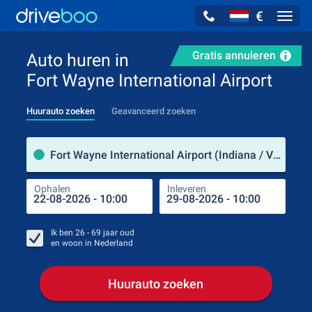
€
Navig
Gratis annuleren
Auto huren in
Fort Wayne International Airport
Huurauto zoeken
Geavanceerd zoeken
Verh
Fort Wayne International Airport (Indiana / Verenigde Staten)
Ophalen
Inleveren
Plaa
Oph
Ik ben
26 - 69
jaar oud
en woon in
Nederland
Huurauto zoeken