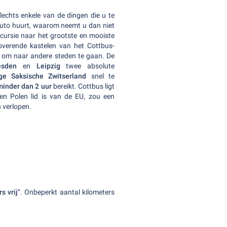
echts enkele van de dingen die u te
auto huurt, waarom neemt u dan niet
ursie naar het grootste en mooiste
verende kastelen van het Cottbus-
t om naar andere steden te gaan. De
esden
en
Leipzig
twee absolute
ige Saksische Zwitserland
snel te
minder dan 2 uur
bereikt. Cottbus ligt
en Polen lid is van de EU, zou een
 verlopen.
s vrij"
. Onbeperkt aantal kilometers