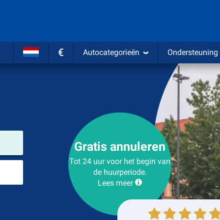
€
Autocategorieën
Ondersteuning
Verhuurlocatie
Gratis annuleren
Tot 24 uur voor het begin van
Plaats voor teruggave
de huurperiode.
Lees meer
Ophalen
Inleveren