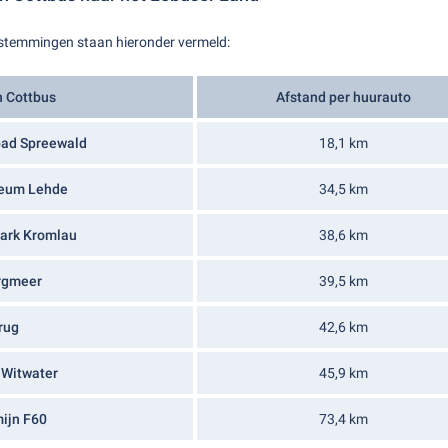
estemmingen staan hieronder vermeld:
n Cottbus
Afstand per huurauto
ad Spreewald
18,1 km
eum Lehde
34,5 km
ark Kromlau
38,6 km
rgmeer
39,5 km
rug
42,6 km
Witwater
45,9 km
ijn F60
73,4 km