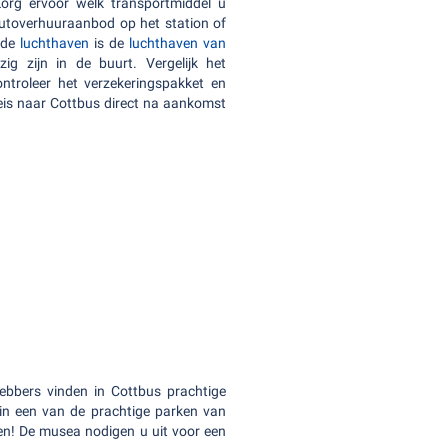
org ervoor welk transportmiddel u
autoverhuuraanbod op het station of
jnde
luchthaven
is de
luchthaven van
ig zijn in de buurt. Vergelijk het
ntroleer het verzekeringspakket en
reis naar Cottbus direct na aankomst
hebbers vinden in Cottbus prachtige
in een van de prachtige parken van
den! De musea nodigen u uit voor een