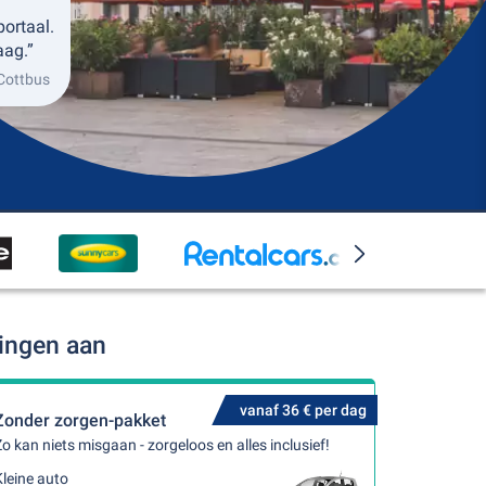
portaal.
aag.”
 Cottbus
dingen aan
vanaf 36 € per dag
Zonder zorgen-pakket
o kan niets misgaan - zorgeloos en alles inclusief!
leine auto