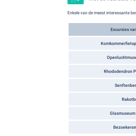
Enkele van de meest interessante b
Excursies va
Komkommerfietsp
Openluchtmus
Rhododendron P
Senftenbe
Rakotb
Glasmuseum 
Bezoekersm