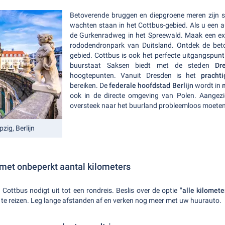
Betoverende bruggen en diepgroene meren zijn sl
wachten staan in het Cottbus-gebied. Als u een 
de Gurkenradweg in het Spreewald. Maak een exc
rododendronpark van Duitsland. Ontdek de beto
gebied. Cottbus is ook het perfecte uitgangspun
buurstaat Saksen biedt met de steden
Dr
hoogtepunten. Vanuit Dresden is het
pracht
bereiken. De
federale hoofdstad Berlijn
wordt in
ook in de directe omgeving van Polen. Aangezi
oversteek naar het buurland probleemloos moeten
zig, Berlijn
met onbeperkt aantal kilometers
ottbus nodigt uit tot een rondreis. Beslis over de optie
"alle kilometer
r te reizen. Leg lange afstanden af en verken nog meer met uw huurauto.