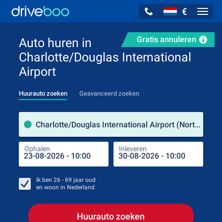
€
Navig
Gratis annuleren
Auto huren in
Charlotte/Douglas International
Airport
Huurauto zoeken
Geavanceerd zoeken
Verh
Charlotte/Douglas International Airport (North Carolina / Verenigde Staten)
Ophalen
Inleveren
Plaa
Oph
Ik ben
26 - 69
jaar oud
en woon in
Nederland
Huurauto zoeken