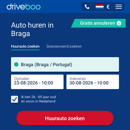
€
Navig
Gratis annuleren
Auto huren in
Braga
Huurauto zoeken
Geavanceerd zoeken
Verh
Braga (Braga / Portugal)
Ophalen
Inleveren
Plaa
Oph
Ik ben
26 - 69
jaar oud
en woon in
Nederland
Huurauto zoeken