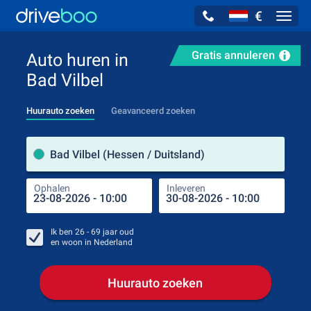
€
Navig
Gratis annuleren
Auto huren in
Bad Vilbel
Huurauto zoeken
Geavanceerd zoeken
Verh
Bad Vilbel (Hessen / Duitsland)
Ophalen
Inleveren
Plaa
Oph
Ik ben
26 - 69
jaar oud
en woon in
Nederland
Huurauto zoeken