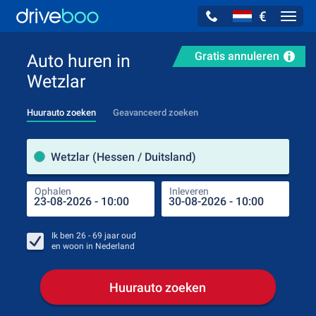
€
Navig
Gratis annuleren
Auto huren in
Wetzlar
Huurauto zoeken
Geavanceerd zoeken
Verh
Wetzlar (Hessen / Duitsland)
Ophalen
Inleveren
Plaa
Oph
Ik ben
26 - 69
jaar oud
en woon in
Nederland
Huurauto zoeken