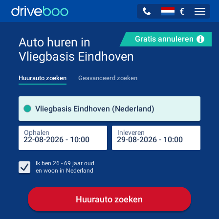
€
Navig
Gratis annuleren
Auto huren in
Vliegbasis Eindhoven
Huurauto zoeken
Geavanceerd zoeken
Verh
Vliegbasis Eindhoven (Nederland)
Ophalen
Inleveren
Plaa
Oph
Ik ben
26 - 69
jaar oud
en woon in
Nederland
Huurauto zoeken