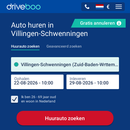
€
Navig
Gratis annuleren
Auto huren in
Villingen-Schwenningen
Huurauto zoeken
Geavanceerd zoeken
Verh
Villingen-Schwenningen (Zuid-Baden-Wrttemberg / Duitsland)
Ophalen
Inleveren
Plaa
Oph
Ik ben
26 - 69
jaar oud
en woon in
Nederland
Huurauto zoeken