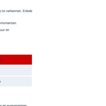
p te verkennen. Enkele
otomomenten.
tuur en
et
u
als en evenementen: