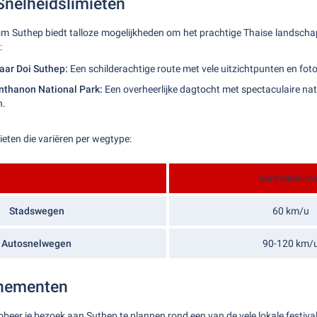
Snelheidslimieten
om Suthep biedt talloze mogelijkheden om het prachtige Thaise landscha
:
aar Doi Suthep:
Een schilderachtige route met vele uitzichtpunten en f
Inthanon National Park:
Een overheerlijke dagtocht met spectaculaire na
n.
ieten die variëren per wegtype:
Snelheidslimi
Stadswegen
60 km/u
Autosnelwegen
90-120 km/
nementen
robeer je bezoek aan Suthep te plannen rond een van de vele lokale festiv