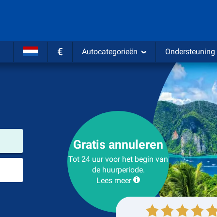
€
Autocategorieën
Ondersteuning
Verhuurlocatie
Gratis annuleren
Tot 24 uur voor het begin van
Plaats voor teruggave
de huurperiode.
Lees meer
Ophalen
Inleveren