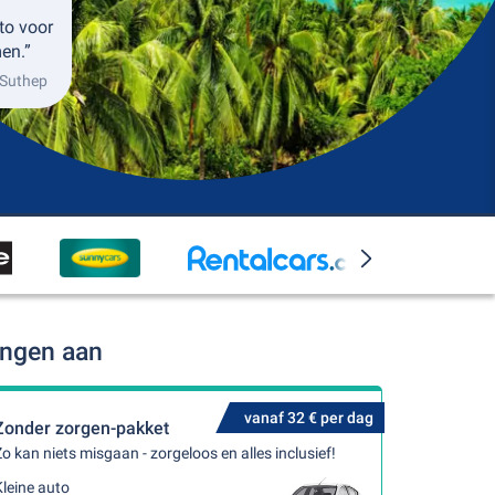
to voor
en.”
 Suthep
ingen aan
vanaf 32 € per dag
Zonder zorgen-pakket
o kan niets misgaan - zorgeloos en alles inclusief!
leine auto