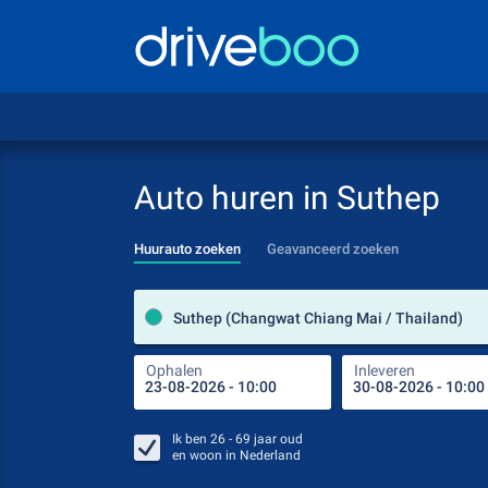
Auto huren in Suthep
Huurauto zoeken
Geavanceerd zoeken
Suthep (Changwat Chiang Mai / Thailand)
Ophalen
Inleveren
Ik ben
26 - 69
jaar oud
en woon in
Nederland