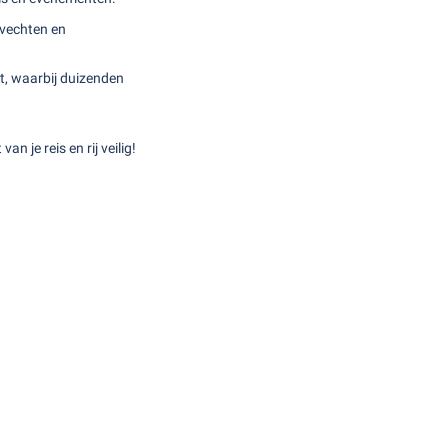
evechten en
t, waarbij duizenden
n je reis en rij veilig!