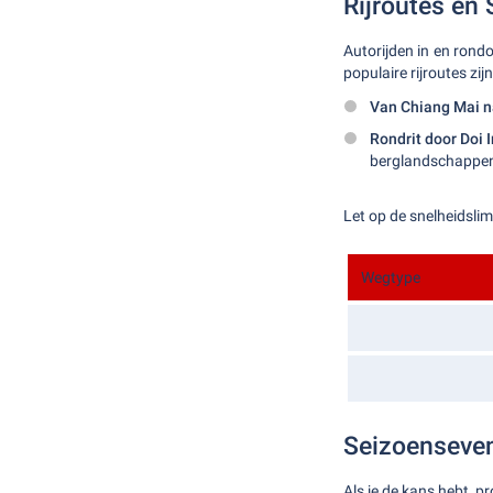
Rijroutes en 
Autorijden in en rond
populaire rijroutes zijn
Van Chiang Mai n
Rondrit door Doi 
berglandschappe
Let op de snelheidslim
Wegtype
Seizoenseve
Als je de kans hebt, p