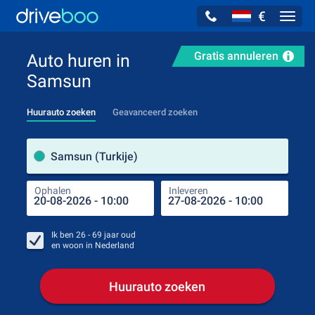
€
Navig
Gratis annuleren
Auto huren in
Samsun
Huurauto zoeken
Geavanceerd zoeken
Verh
Samsun (Turkije)
Ophalen
Inleveren
Plaa
Oph
Ik ben
26 - 69
jaar oud
en woon in
Nederland
Huurauto zoeken