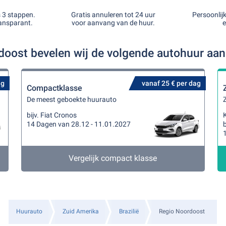
s 3 stappen.
Gratis annuleren tot 24 uur
Persoonlij
ansparant.
voor aanvang van de huur.
e
doost bevelen wij de volgende autohuur aa
ag
vanaf 25 € per dag
Compactklasse
De meest geboekte huurauto
Z
bijv. Fiat Cronos
K
14 Dagen van 28.12 - 11.01.2027
b
Vergelijk compact klasse
Huurauto
Zuid Amerika
Brazilië
Regio Noordoost