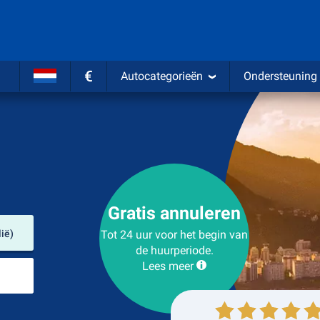
€
Autocategorieën
Ondersteuning
Gratis annuleren
Verhuurlocatie
ië)
Tot 24 uur voor het begin van
de huurperiode.
Lees meer
Plaats voor teruggave
Ophalen
Inleveren