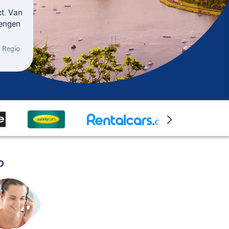
ct. Van
rengen
 Regio
o