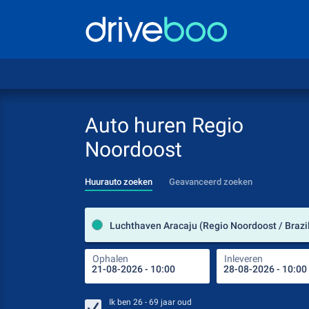
Auto huren Regio
Noordoost
Huurauto zoeken
Geavanceerd zoeken
Luchthaven Aracaju (Regio Noordoost / Brazil
Ophalen
Inleveren
Ik ben
26 - 69
jaar oud