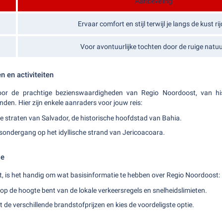
Aanbeveling
Ervaar comfort en stijl terwijl je langs de kust rij
Voor avontuurlijke tochten door de ruige natuu
 en activiteiten
oor de prachtige bezienswaardigheden van Regio Noordoost, van hist
n. Hier zijn enkele aanraders voor jouw reis:
ke straten van Salvador, de historische hoofdstad van Bahia.
sondergang op het idyllische strand van Jericoacoara.
ie
at, is het handig om wat basisinformatie te hebben over Regio Noordoost:
 op de hoogte bent van de lokale verkeersregels en snelheidslimieten.
de verschillende brandstofprijzen en kies de voordeligste optie.