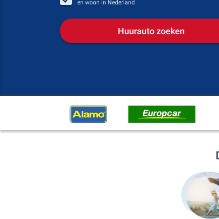
en woon in
Nederland
Huurauto zoeken