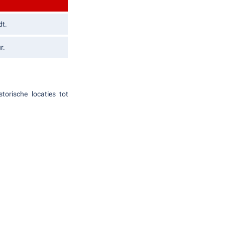
dt.
r.
orische locaties tot