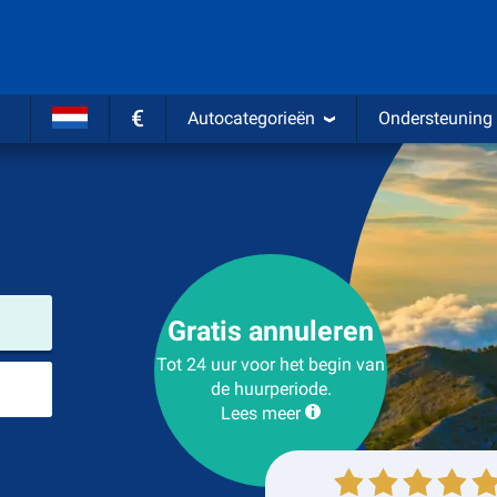
€
Autocategorieën
Ondersteuning
Verhuurlocatie
Gratis annuleren
Tot 24 uur voor het begin van
Plaats voor teruggave
de huurperiode.
Lees meer
Ophalen
Inleveren