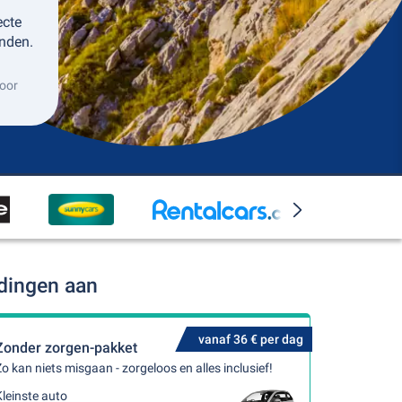
ecte
nden.
oor
edingen aan
vanaf 36 € per dag
Zonder zorgen-pakket
o kan niets misgaan - zorgeloos en alles inclusief!
leinste auto