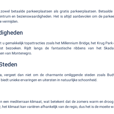
 zowel betaalde parkeerplaatsen als gratis parkeerplaatsen. Betaalde 
centrum en bezienswaardigheden. Het is altijd aanbevolen om de parkee
e vermijden.
digheden
 u gemakkelijk topattracties zoals het Millennium Bridge, het Krug Park 
rist bezoeken. Rijdt langs de fantastische ribbens van het Skad
en van Montenegro.
Steden
a, vergeet dan niet om de charmante omliggende steden zoals Budv
biedt unieke ervaringen en uitersten in natuurlijke schoonheid.
 een mediterraan klimaat, wat betekent dat de zomers warm en droog zi
er, het klimaat kan variëren afhankelijk van de regio, dus het is de moeite