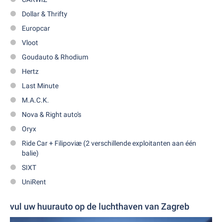
Dollar & Thrifty
Europcar
Vloot
Goudauto & Rhodium
Hertz
Last Minute
M.A.C.K.
Nova & Right auto's
Oryx
Ride Car + Filipoviæ (2 verschillende exploitanten aan één
balie)
SIXT
UniRent
vul uw huurauto op de luchthaven van Zagreb