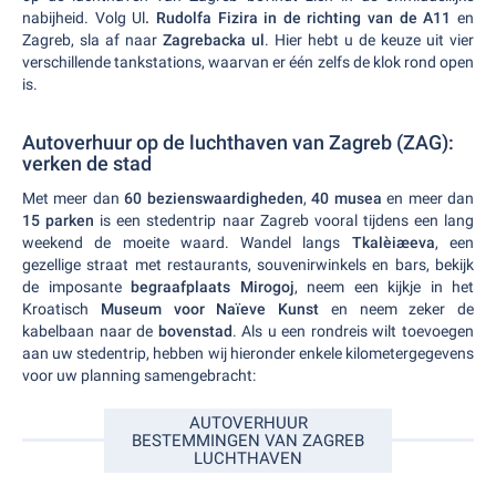
nabijheid. Volg Ul
. Rudolfa Fizira in de richting van de A11
en
Zagreb, sla af naar
Zagrebacka ul
. Hier hebt u de keuze uit vier
verschillende tankstations, waarvan er één zelfs de klok rond open
is.
Autoverhuur op de luchthaven van Zagreb (ZAG):
verken de stad
Met meer dan
60 bezienswaardigheden
,
40 musea
en meer dan
15 parken
is een stedentrip naar Zagreb vooral tijdens een lang
weekend de moeite waard. Wandel langs
Tkalèiæeva
, een
gezellige straat met restaurants, souvenirwinkels en bars, bekijk
de imposante
begraafplaats Mirogoj
, neem een kijkje in het
Kroatisch
Museum voor Naïeve Kunst
en neem zeker de
kabelbaan naar de
bovenstad
. Als u een rondreis wilt toevoegen
aan uw stedentrip, hebben wij hieronder enkele kilometergegevens
voor uw planning samengebracht:
AUTOVERHUUR
BESTEMMINGEN VAN ZAGREB
LUCHTHAVEN