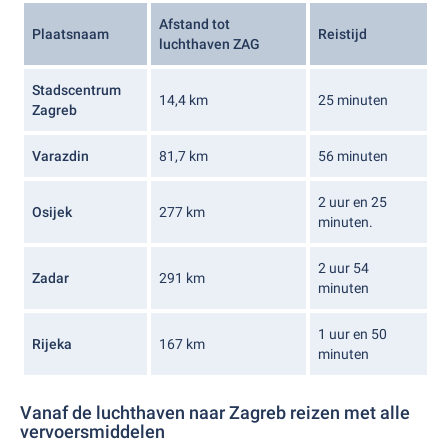
Afstand tot
Plaatsnaam
Reistijd
luchthaven ZAG
Stadscentrum
14,4 km
25 minuten
Zagreb
Varazdin
81,7 km
56 minuten
2 uur en 25
Osijek
277 km
minuten.
2 uur 54
Zadar
291 km
minuten
1 uur en 50
Rijeka
167 km
minuten
Vanaf de luchthaven naar Zagreb reizen met alle
vervoersmiddelen