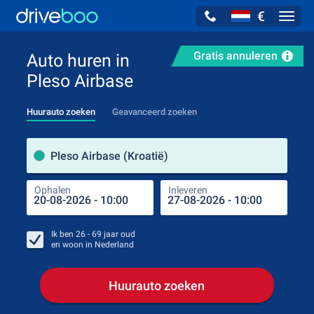
€
Navig
Gratis annuleren
Auto huren in
Pleso Airbase
Huurauto zoeken
Geavanceerd zoeken
Verh
Pleso Airbase (Kroatië)
Ophalen
Inleveren
Plaa
Oph
Ik ben
26 - 69
jaar oud
en woon in
Nederland
Huurauto zoeken