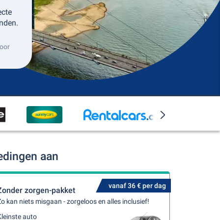
ecte
nden.
oor
edingen aan
vanaf 36 € per dag
Zonder zorgen-pakket
o kan niets misgaan - zorgeloos en alles inclusief!
leinste auto