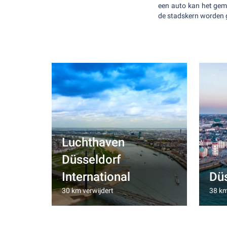
een auto kan het gema
de stadskern worden 
Luchthaven
Düsseldorf
International
Dü
30 km verwijdert
38 km