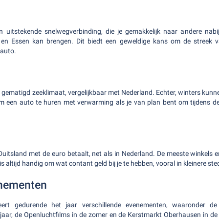
 uitstekende snelwegverbinding, die je gemakkelijk naar andere nabi
 en Essen kan brengen. Dit biedt een geweldige kans om de streek 
rauto.
gematigd zeeklimaat, vergelijkbaar met Nederland. Echter, winters kunnen
m een auto te huren met verwarming als je van plan bent om tijdens dez
n Duitsland met de euro betaalt, net als in Nederland. De meeste winkels 
is altijd handig om wat contant geld bij je te hebben, vooral in kleinere st
nementen
ert gedurende het jaar verschillende evenementen, waaronder de 
jaar, de Openluchtfilms in de zomer en de Kerstmarkt Oberhausen in de