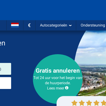
€
Autocategorieën
Ondersteuning
en
Verhuurlocatie
)
Gratis annuleren
Tot 24 uur voor het begin van
Plaats voor teruggave
de huurperiode.
Lees meer
Ophalen
Inleveren