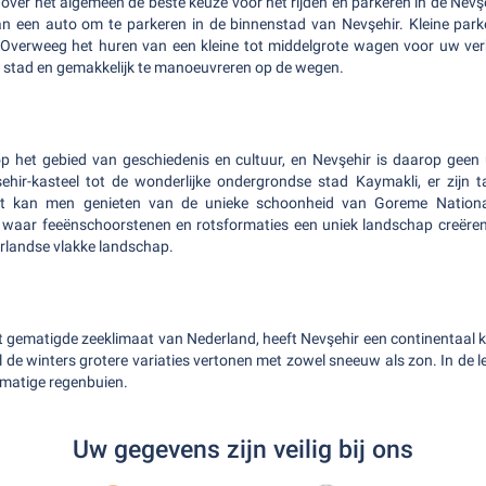
over het algemeen de beste keuze voor het rijden en parkeren in de Nevşe
van een auto om te parkeren in de binnenstad van Nevşehir. Kleine par
 Overweeg het huren van een kleine tot middelgrote wagen voor uw verb
 stad en gemakkelijk te manoeuvreren op de wegen.
d op het gebied van geschiedenis en cultuur, en Nevşehir is daarop geen
hir-kasteel tot de wonderlijke ondergrondse stad Kaymakli, er zijn t
st kan men genieten van de unieke schoonheid van Goreme Nation
 waar feeënschoorstenen en rotsformaties een uniek landschap creëren,
rlandse vlakke landschap.
het gematigde zeeklimaat van Nederland, heeft Nevşehir een continentaal k
 de winters grotere variaties vertonen met zowel sneeuw als zon. In de le
lmatige regenbuien.
Uw gegevens zijn veilig bij ons