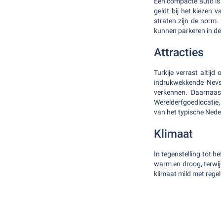
Een compacte auto is 
geldt bij het kiezen 
straten zijn de norm.
kunnen parkeren in de
Attracties
Turkije verrast altij
indrukwekkende Nevse
verkennen. Daarnaa
Werelderfgoedlocatie,
van het typische Nede
Klimaat
In tegenstelling tot 
warm en droog, terwijl
klimaat mild met rege