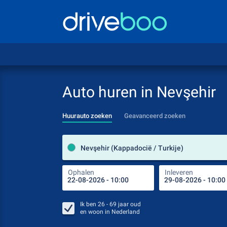
Auto huren in Nevşehir
Huurauto zoeken
Geavanceerd zoeken
Nevşehir (Kappadocië / Turkije)
Ophalen
Inleveren
Ik ben
26 - 69
jaar oud
en woon in
Nederland