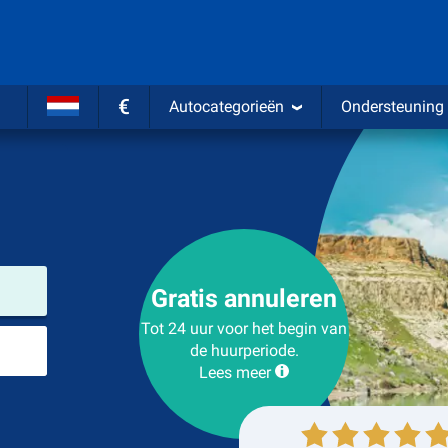
€
Autocategorieën
Ondersteuning
Verhuurlocatie
Gratis annuleren
Tot 24 uur voor het begin van
Plaats voor teruggave
de huurperiode.
Lees meer
Ophalen
Inleveren