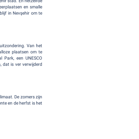
hir stad. En hetzelfde
keerplaatsen en smalle
lijf in Nevşehir om te
 uitzondering. Van het
alloze plaatsen om te
al Park, een UNESCO
 dat is ver verwijderd
limaat. De zomers zijn
nte en de herfst is het