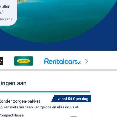
zullen
.”
Nevşehir
dingen aan
vanaf 54 € per dag
Zonder zorgen-pakket
o kan niets misgaan - zorgeloos en alles inclusief!
Compactklasse