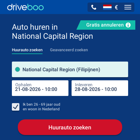
€
Navig
Gratis annuleren
Auto huren in
National Capital Region
Huurauto zoeken
Geavanceerd zoeken
Verh
National Capital Region (Filipijnen)
Ophalen
Inleveren
Plaa
Oph
Ik ben
26 - 69
jaar oud
en woon in
Nederland
Huurauto zoeken