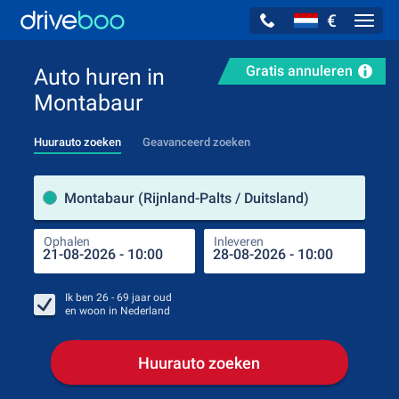
€
Navig
Gratis annuleren
Auto huren in
Montabaur
Huurauto zoeken
Geavanceerd zoeken
Verh
Montabaur (Rijnland-Palts / Duitsland)
Ophalen
Inleveren
Plaa
Oph
Ik ben
26 - 69
jaar oud
en woon in
Nederland
Huurauto zoeken