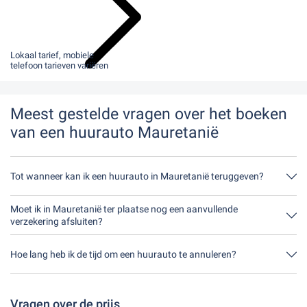
Lokaal tarief, mobiele
telefoon tarieven variëren
Meest gestelde vragen over het boeken
van een huurauto Mauretanië
Tot wanneer kan ik een huurauto in Mauretanië teruggeven?
In principe kun je de huurauto op elk moment van de dag
inleveren. Het enige belangrijke is dat je de huurauto niet later
Moet ik in Mauretanië ter plaatse nog een aanvullende
inlevert dan bij de boeking is aangegeven.
verzekering afsluiten?
Je kunt het beste een uitgebreide verzekering zonder eigen risico
via ons afsluiten. Dit betekent dat je ter plaatse geen extra
Hoe lang heb ik de tijd om een huurauto te annuleren?
verzekering hoeft af te sluiten.
Je hebt tot 24 uur voor verhuur binnen de openingstijden van
Driveboo tijd om te annuleren.
Vragen over de prijs