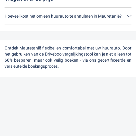
Hoeveel kost het om een huurauto te annuleren in Mauretanië?
Tot 24 uur voor aanvang van de huur kost een annulering tijdens
de openingstijden van Driveboo niets.
Ontdek Mauretanië flexibel en comfortabel met uw huurauto. Door
het gebruiken van de Driveboo vergelijkingstool kan je niet alleen tot
60% besparen, maar ook veilig boeken - via ons gecertificeerde en
versleutelde boekingsproces.