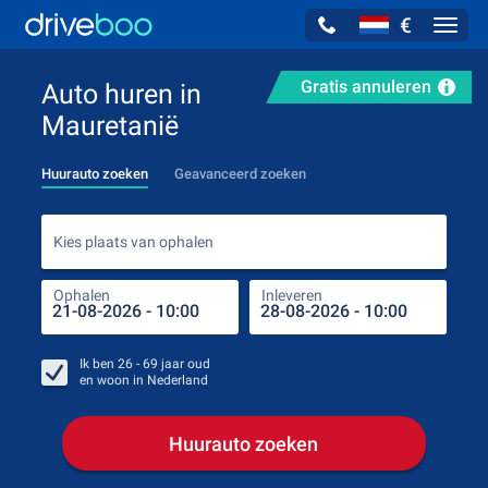
€
Navig
Gratis annuleren
Auto huren in
Mauretanië
Huurauto zoeken
Geavanceerd zoeken
Kies
Kies plaats van ophalen
Ophalen
Inleveren
Plaa
Oph
Ik ben
26 - 69
jaar oud
en woon in
Nederland
Huurauto zoeken