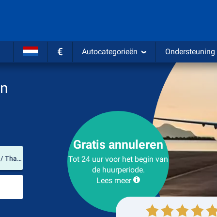
€
Autocategorieën
Ondersteuning
en
Gratis annuleren
Verhuurlocatie
Luchthaven Ko Samui (Changwat Surat Thani / Thailand)
Tot 24 uur voor het begin van
de huurperiode.
Lees meer
Plaats voor teruggave
Ophalen
Inleveren