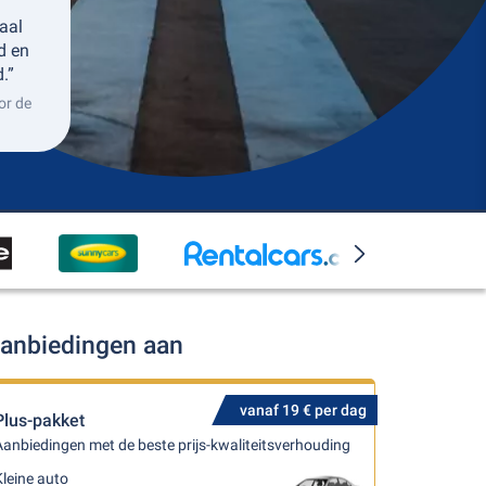
aal
ed en
.”
or de
aanbiedingen aan
vanaf 19 € per dag
Plus-pakket
anbiedingen met de beste prijs-kwaliteitsverhouding
leine auto