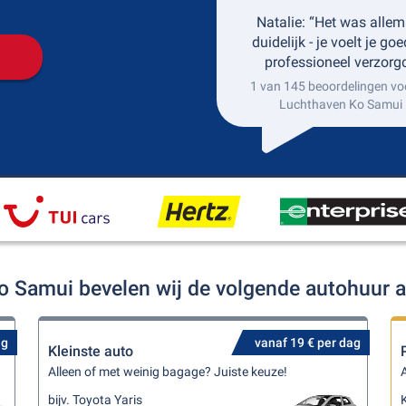
Natalie: “Het was allem
duidelijk - je voelt je go
professioneel verzorgd
1 van 145 beoordelingen vo
Luchthaven Ko Samui
o Samui bevelen wij de volgende autohuur 
ag
vanaf 19 € per dag
Kleinste auto
Alleen of met weinig bagage? Juiste keuze!
A
bijv. Toyota Yaris
K