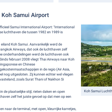
r Koh Samui Airport
cieel Samui International Airport: "International
aise luchthaven die tussen 1982 en 1989 is
t eiland Koh Samui. Aanvankelijk werd de
Bangkok Airways, dat ook de luchthaven zelf
ame onderhandelingen werd de luchthaven ook
Sinds februari 2008 vliegt Thai Airways naar Koh
Singaporese en Chinese
gekostenmaatschappijen in de regio (Air Asia,
el nog uitgesloten. Zij kunnen echter wel vliegen
vasteland, zoals Surat Thani of Nakhon Si
Koh Samui Lucht
n de plaatselijke stijl, rieten daken en open
aven zelf het juiste gevoel op dat men op een
en naar de terminal, met open, kleurrijke karretjes,