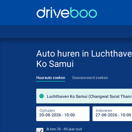
Auto huren in Luchthav
Ko Samui
Huurauto zoeken
Geavanceerd zoeken
Ophalen
Inleveren
Ik ben
26 - 69
jaar oud