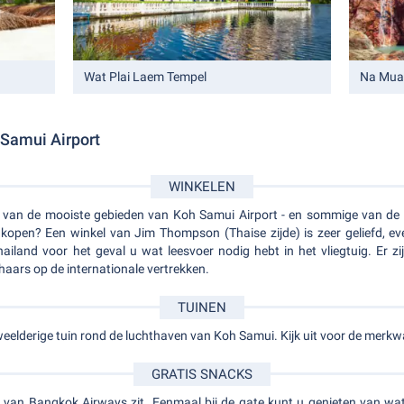
Wat Plai Laem Tempel
Na Mua
 Samui Airport
WINKELEN
 van de mooiste gebieden van Koh Samui Airport - en sommige van de win
open? Een winkel van Jim Thompson (Thaise zijde) is zeer geliefd, ev
ailand voor het geval u wat leesvoer nodig hebt in het vliegtuig. Er zi
haars op de internationale vertrekken.
TUINEN
eelderige tuin rond de luchthaven van Koh Samui. Kijk uit voor de merk
GRATIS SNACKS
 van Bangkok Airways zit. Eenmaal bij de gate kunt u genieten van wat 