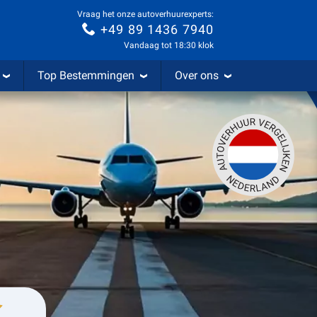
Vraag het onze autoverhuurexperts:
+49 89 1436 7940
Vandaag tot 18:30 klok
Top Bestemmingen
Over ons