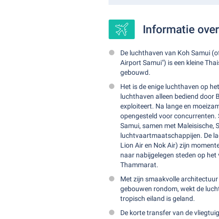
Informatie ove
De luchthaven van Koh Samui (offi
Airport Samui") is een kleine Th
gebouwd.
Het is de enige luchthaven op he
luchthaven alleen bediend door 
exploiteert. Na lange en moeiz
opengesteld voor concurrenten. 
Samui, samen met Maleisische, 
luchtvaartmaatschappijen. De la
Lion Air en Nok Air) zijn momente
naar nabijgelegen steden op het 
Thammarat.
Met zijn smaakvolle architectuur i
gebouwen rondom, wekt de luchth
tropisch eiland is geland.
De korte transfer van de vliegtuig