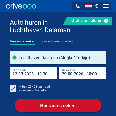
€
Navig
Gratis annuleren
Auto huren in
Luchthaven Dalaman
Huurauto zoeken
Geavanceerd zoeken
Verh
Luchthaven Dalaman (Muğla / Turkije)
Ophalen
Inleveren
Plaa
Oph
Ik ben
26 - 69
jaar oud
en woon in
Nederland
Huurauto zoeken