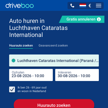
€
Navig
Gratis annuleren
Auto huren in
Luchthaven Cataratas
International
Huurauto zoeken
Geavanceerd zoeken
Verh
Luchthaven Cataratas International (Paraná / Argentinië)
Ophalen
Inleveren
Plaa
Oph
Ik ben
26 - 69
jaar oud
en woon in
Nederland
Huurauto zoeken