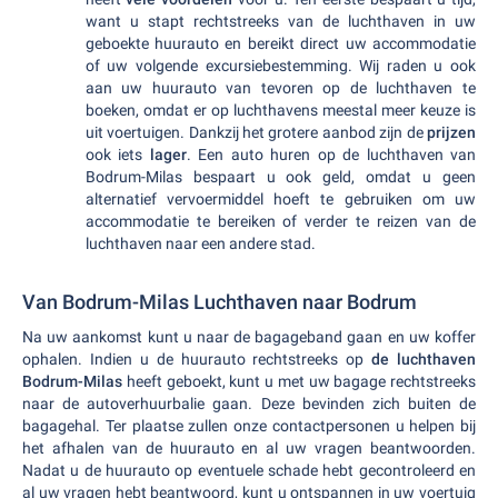
want u stapt rechtstreeks van de luchthaven in uw
geboekte huurauto en bereikt direct uw accommodatie
of uw volgende excursiebestemming. Wij raden u ook
aan uw huurauto van tevoren op de luchthaven te
boeken, omdat er op luchthavens meestal meer keuze is
uit voertuigen. Dankzij het grotere aanbod zijn de
prijzen
ook iets
lager
. Een auto huren op de luchthaven van
Bodrum-Milas bespaart u ook geld, omdat u geen
alternatief vervoermiddel hoeft te gebruiken om uw
accommodatie te bereiken of verder te reizen van de
luchthaven naar een andere stad.
Van Bodrum-Milas Luchthaven naar Bodrum
Na uw aankomst kunt u naar de bagageband gaan en uw koffer
ophalen. Indien u de huurauto rechtstreeks op
de luchthaven
Bodrum-Milas
heeft geboekt, kunt u met uw bagage rechtstreeks
naar de autoverhuurbalie gaan. Deze bevinden zich buiten de
bagagehal. Ter plaatse zullen onze contactpersonen u helpen bij
het afhalen van de huurauto en al uw vragen beantwoorden.
Nadat u de huurauto op eventuele schade hebt gecontroleerd en
al uw vragen hebt beantwoord, kunt u ontspannen in uw voertuig