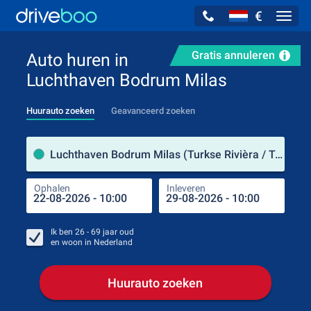
€
Navig
Gratis annuleren
Auto huren in
Luchthaven Bodrum Milas
Huurauto zoeken
Geavanceerd zoeken
Verh
Luchthaven Bodrum Milas (Turkse Rivièra / Turkije)
Ophalen
Inleveren
Plaa
Oph
Ik ben
26 - 69
jaar oud
en woon in
Nederland
Huurauto zoeken