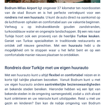
Bodrum-Milas Airport
ligt ongeveer 37 kilometer ten noordoosten
van de stad Borum en is het perfecte vertrekpunt voor een
rondreis
met
een huurauto
. U kunt de auto direct na aankomst op
de luchthaven ophalen en comfortabel aan uw vakantie beginnen.
Verheug u op indrukwekkende gouden zandstranden,
turkooisblauw water en ongerepte landschappen. Bij een reis naar
Turkije hoort ook een proeverij van de heerlijke
Turkse keuken
.
Geniet van Turkse specialiteiten in traditionele restaurants en
ontdek zelf nieuwe gerechten. Met een
huurauto
hebt u de
mogelijkheid om te stoppen waar u het liefst bent en op een
comfortabele manier nieuwe plaatsen te ontdekken.
Rondreis door Turkije met uw eigen huurauto
Met een huurauto kunt u altijd
flexibel
en
comfortabel
reizen en in
korte tijd talrijke plaatsen bezoeken. Vanuit Bodrum kunt u met
uw eigen huurauto andere
aantrekkelijke bezienswaardigheden
en bekende steden bereiken. Hieronder hebben wij een lijst van
bekende steden in de omgeving samengesteld, zodat u zich alvast
kunt oriënteren en uw reisroute kunt uitstippelen. Reist u met uw
gezin en kinderen? Dan kan de nabije omgeving van Bodrum