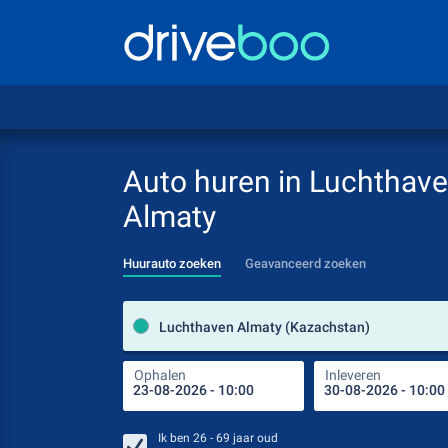
Auto huren in Luchthav
Almaty
Huurauto zoeken
Geavanceerd zoeken
Luchthaven Almaty (Kazachstan)
Ophalen
Inleveren
Ik ben
26 - 69
jaar oud