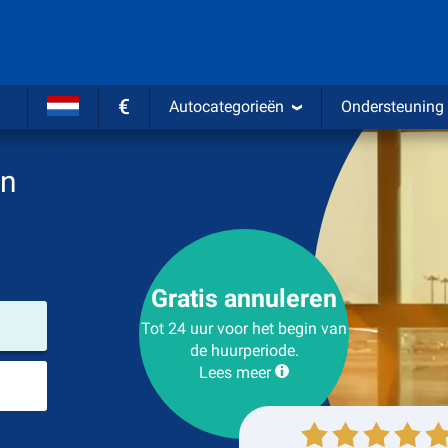
€
Autocategorieën
Ondersteuning
en
Gratis annuleren
Verhuurlocatie
Tot 24 uur voor het begin van
de huurperiode.
Lees meer
Plaats voor teruggave
Ophalen
Inleveren