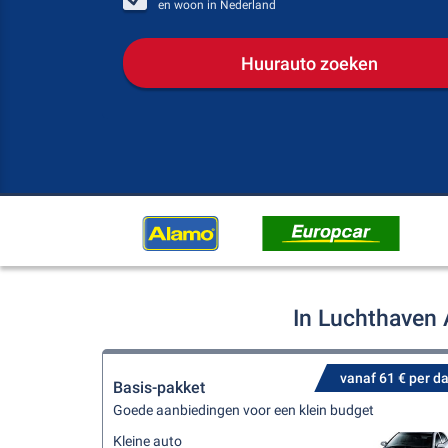
en woon in
Nederland
Huurauto zoeken
In Luchthaven 
vanaf 61 € per d
Basis-pakket
Goede aanbiedingen voor een klein budget
Kleine auto