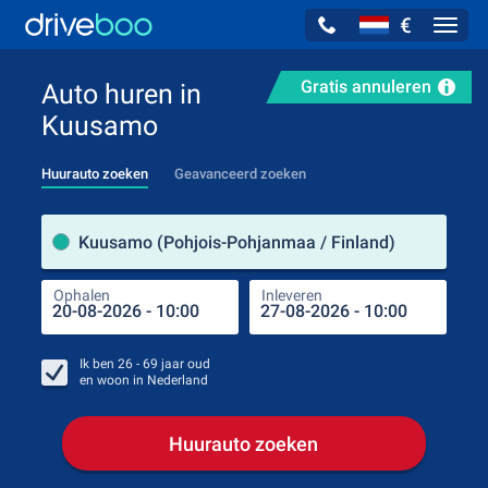
€
Navig
Gratis annuleren
Auto huren in
Kuusamo
Huurauto zoeken
Geavanceerd zoeken
Verh
Kuusamo (Pohjois-Pohjanmaa / Finland)
Ophalen
Inleveren
Plaa
Oph
Ik ben
26 - 69
jaar oud
en woon in
Nederland
Huurauto zoeken