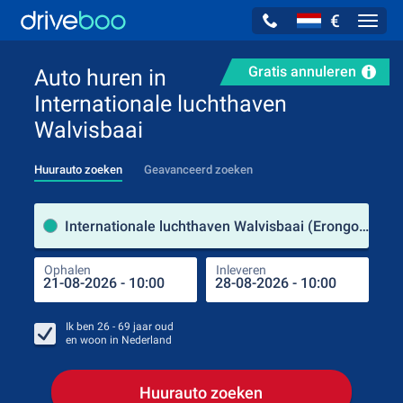
€
Navig
Gratis annuleren
Auto huren in
Internationale luchthaven
Walvisbaai
Huurauto zoeken
Geavanceerd zoeken
Verh
Internationale luchthaven Walvisbaai (Erongo / Namibië)
Ophalen
Inleveren
Plaa
Oph
Ik ben
26 - 69
jaar oud
en woon in
Nederland
Huurauto zoeken