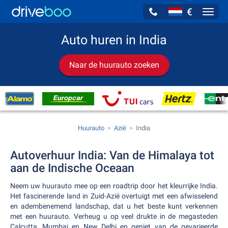
€
Navig
Auto huren in India
Naar de huurauto zoeken
Huurauto
Azië
India
Autoverhuur India: Van de Himalaya tot
aan de Indische Oceaan
Neem uw huurauto mee op een roadtrip door het kleurrijke India.
Het fascinerende land in Zuid-Azië overtuigt met een afwisselend
en adembenemend landschap, dat u het beste kunt verkennen
met een huurauto. Verheug u op veel drukte in de megasteden
Calcutta, Mumbai en New Delhi en geniet van de gevarieerde