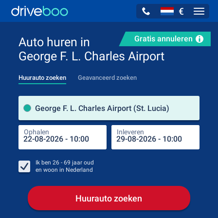
€
Navig
Gratis annuleren
Auto huren in
George F. L. Charles Airport
Huurauto zoeken
Geavanceerd zoeken
Verh
George F. L. Charles Airport (St. Lucia)
Ophalen
Inleveren
Plaa
Oph
Ik ben
26 - 69
jaar oud
en woon in
Nederland
Huurauto zoeken