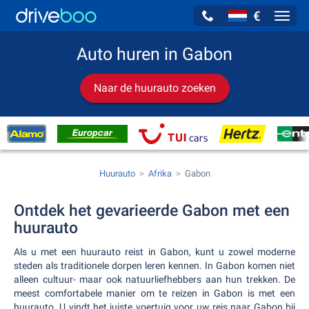
€
Navig
Auto huren in Gabon
Naar de huurauto zoeken
Huurauto
Afrika
Gabon
Ontdek het gevarieerde Gabon met een
huurauto
Als u met een huurauto reist in Gabon, kunt u zowel moderne
steden als traditionele dorpen leren kennen. In Gabon komen niet
alleen cultuur- maar ook natuurliefhebbers aan hun trekken. De
meest comfortabele manier om te reizen in Gabon is met een
huurauto. U vindt het juiste voertuig voor uw reis naar Gabon bij