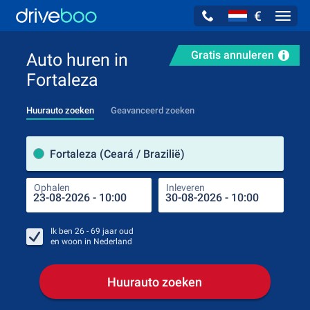
€
Navig
Gratis annuleren
Auto huren in
Fortaleza
Huurauto zoeken
Geavanceerd zoeken
Verh
Fortaleza (Ceará / Brazilië)
Ophalen
Inleveren
Plaa
Oph
Ik ben
26 - 69
jaar oud
en woon in
Nederland
Huurauto zoeken