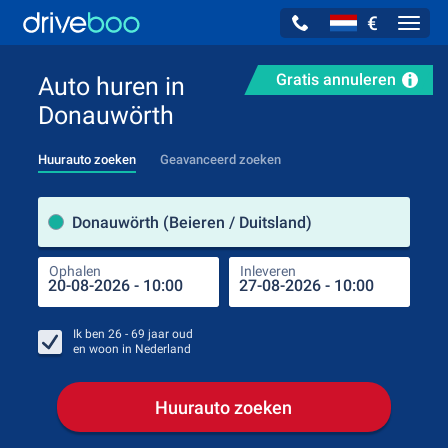
€
Navig
Gratis annuleren
Auto huren in
Donauwörth
Huurauto zoeken
Geavanceerd zoeken
Verh
Donauwörth (Beieren / Duitsland)
Ophalen
Inleveren
Plaa
Oph
Ik ben
26 - 69
jaar oud
en woon in
Nederland
Huurauto zoeken