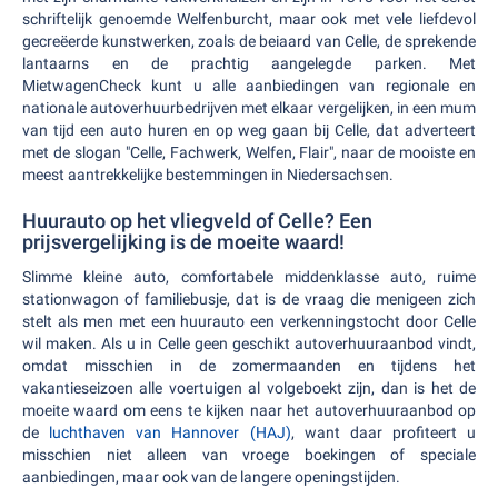
schriftelijk genoemde Welfenburcht, maar ook met vele liefdevol
gecreëerde kunstwerken, zoals de beiaard van Celle, de sprekende
lantaarns en de prachtig aangelegde parken. Met
MietwagenCheck kunt u alle aanbiedingen van regionale en
nationale autoverhuurbedrijven met elkaar vergelijken, in een mum
van tijd een auto huren en op weg gaan bij Celle, dat adverteert
met de slogan "Celle, Fachwerk, Welfen, Flair", naar de mooiste en
meest aantrekkelijke bestemmingen in Niedersachsen.
Huurauto op het vliegveld of Celle? Een
prijsvergelijking is de moeite waard!
Slimme kleine auto, comfortabele middenklasse auto, ruime
stationwagon of familiebusje, dat is de vraag die menigeen zich
stelt als men met een huurauto een verkenningstocht door Celle
wil maken. Als u in Celle geen geschikt autoverhuuraanbod vindt,
omdat misschien in de zomermaanden en tijdens het
vakantieseizoen alle voertuigen al volgeboekt zijn, dan is het de
moeite waard om eens te kijken naar het autoverhuuraanbod op
de
luchthaven van Hannover (HAJ)
, want daar profiteert u
misschien niet alleen van vroege boekingen of speciale
aanbiedingen, maar ook van de langere openingstijden.