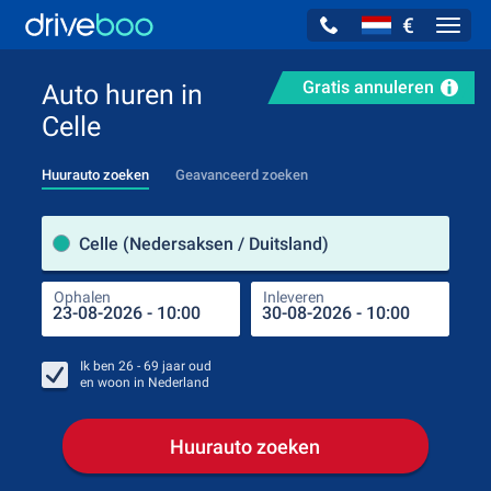
€
Navig
Gratis annuleren
Auto huren in
Celle
Huurauto zoeken
Geavanceerd zoeken
Verh
Celle (Nedersaksen / Duitsland)
Ophalen
Inleveren
Plaa
Oph
Ik ben
26 - 69
jaar oud
en woon in
Nederland
Huurauto zoeken