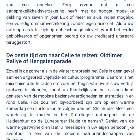
van een ongeluk. Zorg ervoor dat u een
aansprakelijkheidsverzekering heeft met de hoogst mogelijke
dekking van zeven miljoen EUR of meer en sluit, indien mogelijk,
een volledig omniumverzekering zonder eigen risico af. Als u uw
auto op een later tijdstip onbeschadigd inlevert, wordt het eerder
geblokkeerde of opgenomen bedrag op uw creditcard uiteraard
teruggestort.
De beste tijd om naar Celle te reizen: Oldtimer
Rallye of Hengstenparade.
Zowel in de zomer als in de winter ontbreekt het Celle in geen geval
aan een uitgebreid vrijetijds- en cultuurprogramma. Daarom is het
misschien aan te raden om voor het begin van uw reis uw verblijf
grofweg te plannen, zodat u afhankelijk van het seizoen kunt
genieten van de mooiste bezienswaardigheden en attracties in en
rond Celle. Hoe zou het bijvoorbeeld zijn om op een warme
zomerdag een surfcursus te volgen aan het Steinhuder Meer, een
wandeling te maken in het Drömlingse natuurpark of de
Heideabitur op de Lüneburger Heide te nemen? Geniet van de
warme gastvrijheid en laat u meeslepen in uw eigen persoonlijke
avontuur in een van de mooiste natuurlandschappen van
Duitsland.