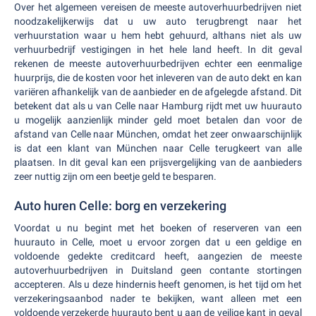
Over het algemeen vereisen de meeste autoverhuurbedrijven niet
noodzakelijkerwijs dat u uw auto terugbrengt naar het
verhuurstation waar u hem hebt gehuurd, althans niet als uw
verhuurbedrijf vestigingen in het hele land heeft. In dit geval
rekenen de meeste autoverhuurbedrijven echter een eenmalige
huurprijs, die de kosten voor het inleveren van de auto dekt en kan
variëren afhankelijk van de aanbieder en de afgelegde afstand. Dit
betekent dat als u van Celle naar Hamburg rijdt met uw huurauto
u mogelijk aanzienlijk minder geld moet betalen dan voor de
afstand van Celle naar München, omdat het zeer onwaarschijnlijk
is dat een klant van München naar Celle terugkeert van alle
plaatsen. In dit geval kan een prijsvergelijking van de aanbieders
zeer nuttig zijn om een beetje geld te besparen.
Auto huren Celle: borg en verzekering
Voordat u nu begint met het boeken of reserveren van een
huurauto in Celle, moet u ervoor zorgen dat u een geldige en
voldoende gedekte creditcard heeft, aangezien de meeste
autoverhuurbedrijven in Duitsland geen contante stortingen
accepteren. Als u deze hindernis heeft genomen, is het tijd om het
verzekeringsaanbod nader te bekijken, want alleen met een
voldoende verzekerde huurauto bent u aan de veilige kant in geval