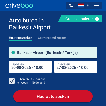
€
Navig
Gratis annuleren
Auto huren in
Balıkesir Airport
Huurauto zoeken
Geavanceerd zoeken
Verh
Balıkesir Airport (Balıkesir / Turkije)
Ophalen
Inleveren
Plaa
Oph
Ik ben
26 - 69
jaar oud
en woon in
Nederland
Huurauto zoeken