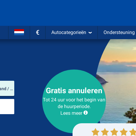
€
Autocategorieën
Ondersteuning
Verhuurlocatie
Bristol International Airport (South West England / Verenigd Koninkrijk)
Gratis annuleren
Tot 24 uur voor het begin van
Plaats voor teruggave
de huurperiode.
Lees meer
Ophalen
Inleveren