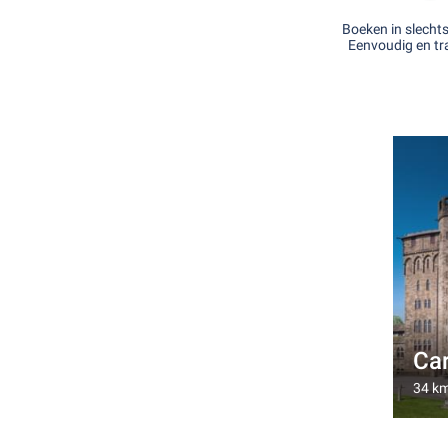
Boeken in slecht
Eenvoudig en tr
Car
34 km