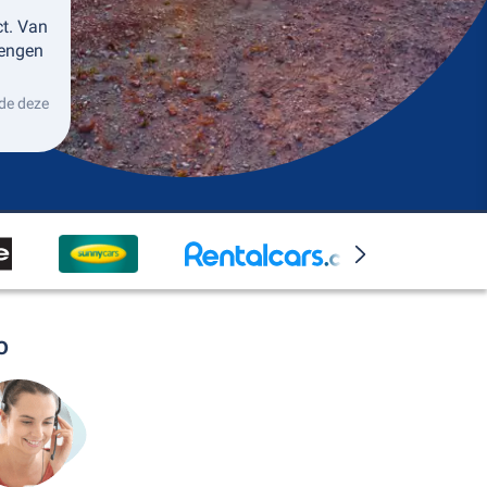
ct. Van
rengen
de deze
o