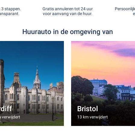
s 3 stappen.
Gratis annuleren tot 24 uur
Persoonlij
ansparant.
voor aanvang van de huur.
e
Huurauto in de omgeving van
diff
Bristol
 verwijdert
13 km verwijdert